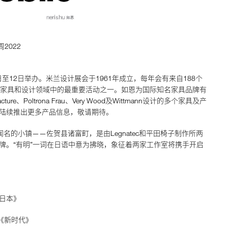
2022
日至12日举办。米兰设计展会于1961年成立，每年会有来自188个
上家具和设计领域中的最重要活动之一。如恩为国际知名家具品牌有
acture、Poltrona Frau、Very Wood及Wittmann设计的多个家具及产
陆续推出更多产品信息，敬请期待。
具闻名的小镇——佐贺县诸富町，是由Legnatec和平田椅子制作所两
牌。“有明”一词在日语中意为拂晓，象征着两家工作室将携手开启
日本》
e /《新时代》