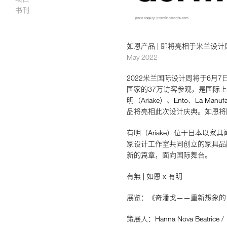
书刊
如恩设计
如恩产品 | 即将亮相于米兰设计周
neri&hu
May 2022
2022米兰国际设计周将于6月7
国家的37万访客参观，是国际
明（Ariake）、Ento、La Manuf
品将亮相此次设计庆典。如恩将
有明（Ariake）位于日本以家
家设计工作室共同创立的家具品
新的篇章，面向国际舞台。
有無 | 如恩 x 有明
展览：《奇潘戈——重新想象的
策展人：Hanna Nova Beatric