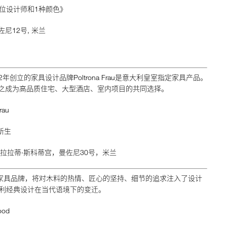
7位设计师和1种颜色》
尼12号, 米兰
1912年创立的家具设计品牌Poltrona Frau是意大利皇室指定家具产品。
皮革工艺使之成为高品质住宅、大型酒店、室内项目的共同选择。
rau
造新生
舰店，加拉拉蒂·斯科蒂宫，曼佐尼30号，米兰
设计的家具品牌，将对木料的热情、匠心的坚持、细节的追求注入了设计
利经典设计在当代语境下的变迁。
ood