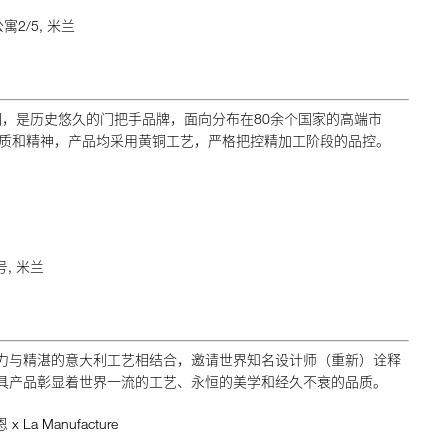
2/5, 米兰
利坎图，是历史悠久的门把手品牌，面向分布在80余个国家的高端市
的品质和精神，产品均采用黄铜工艺，严格把控精加工阶段的品控。
, 米兰
国的独特魅力与精湛的意大利工艺相结合，邀请世界知名设计师（重新）诠释
ure的家具产品彰显着世界一流的工艺、永恒的美学和经久不衰的品质。
 x La Manufacture