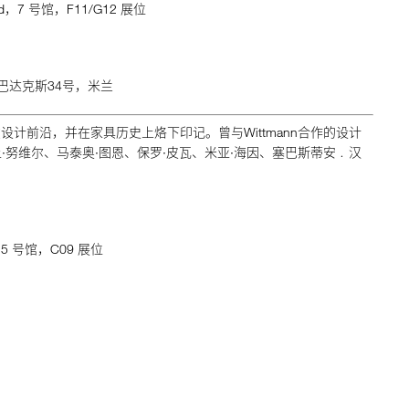
d，7 号馆，F11/G12 展位
巴达克斯34号，米兰
走在设计前沿，并在家具历史上烙下印记。曾与Wittmann合作的设计
·努维尔、马泰奥·图恩、保罗·皮瓦、米亚·海因、塞巴斯蒂安﹒汉
5 号馆，C09 展位