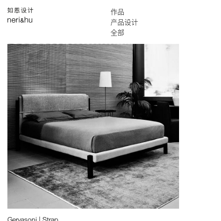
作品
English
工作室
搜索
精选作品
建筑设计
室内设计
产品设计
平面设计
品牌策划
展陈设计
索引
地图
全部
床
灯
配饰
毯
椅
桌
限量
柜
卫浴
Gervasoni | Strap