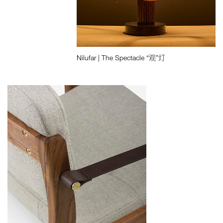
Nilufar | The Spectacle “观”灯