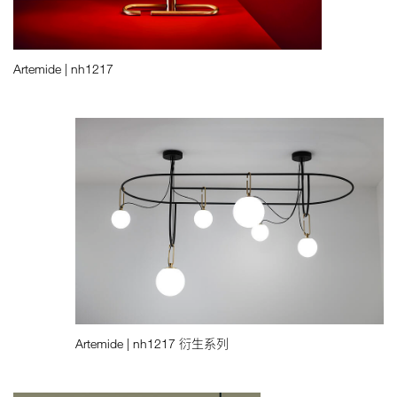
Artemide | nh1217
Artemide | nh1217 衍生系列