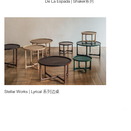
De La Espada | Shaker系列
Stellar Works | Lyrical 系列边桌