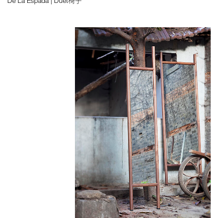
De La Espada | Duet椅子