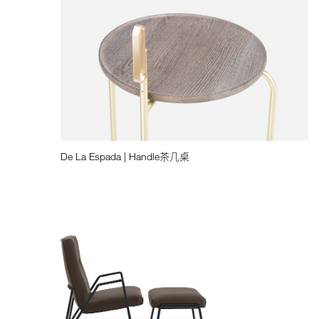
De La Espada | Handle茶几桌