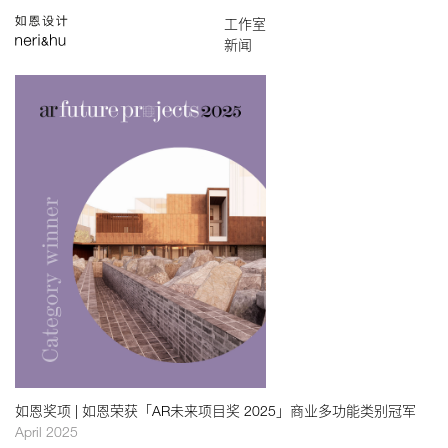
作品
工作室
English
搜索
关于
设计团队
新闻
媒体
奖项
联络
全部
奖项
展览
演讲
项目
书刊
如恩奖项 | 如恩荣获「AR未来项目奖 2025」商业多功能类别冠军
April 2025