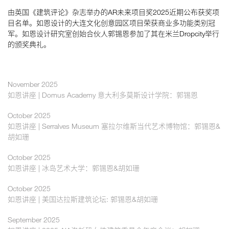
由英国《建筑评论》杂志举办的AR未来项目奖2025近期公布获奖项
目名单。如恩设计的大连文化创意园区项目荣获商业多功能类别冠
如恩设计
军。如恩设计研究室创始合伙人郭锡恩参加了其在米兰Dropcity举行
neri&hu
的颁奖典礼。
November 2025
如恩讲座 | Domus Academy 意大利多莫斯设计学院：郭锡恩
October 2025
如恩讲座 | Serralves Museum 塞拉尔维斯当代艺术博物馆：郭锡恩&
胡如珊
October 2025
如恩讲座 | 冰岛艺术大学：郭锡恩&胡如珊
October 2025
如恩讲座 | 美国达拉斯建筑论坛: 郭锡恩&胡如珊
September 2025