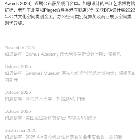
Awards 2023）近期公布获奖项目名单。如恩设计的曲江艺术博物馆
扩建，老鼎丰北京和Piaget伯爵香港旗舰店分别荣获DFA设计奖2023
年公共文化空间类别金奖，办公空间类别优异奖及商业展示空间类
如恩设计
别优异奖。
neri&hu
November 2025
如恩讲座 | Domus Academy 意大利多莫斯设计学院：郭锡恩
October 2025
如恩讲座 | Serralves Museum 塞拉尔维斯当代艺术博物馆：郭锡恩&
胡如珊
October 2025
如恩讲座 | 冰岛艺术大学：郭锡恩&胡如珊
October 2025
如恩讲座 | 美国达拉斯建筑论坛: 郭锡恩&胡如珊
September 2025
如恩讲座 | 2025 AIA洛杉矶女性建筑委员会年度会议：胡如珊