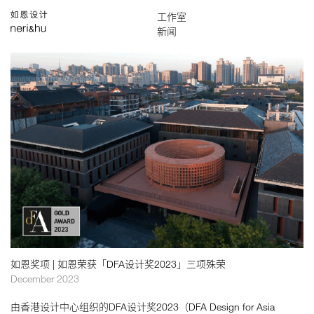
作品
工作室
English
搜索
关于
设计团队
新闻
媒体
奖项
联络
全部
奖项
展览
演讲
项目
书刊
如恩奖项 | 如恩荣获「DFA设计奖2023」三项殊荣
December 2023
由香港设计中心组织的DFA设计奖2023（DFA Design for Asia