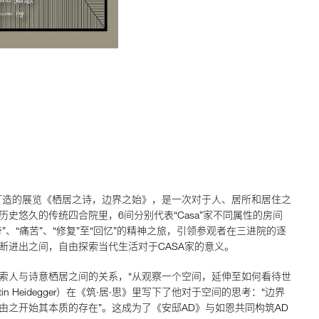
打造的展览《栖居之诗，边界之始》，是一次对于人、居所和居住之
史悠久的传统四合院里，6间分别代表“Casa”家不同属性的房间
好奇”、“痛苦”、“修复”至“回忆”的精神之旅，引领参观者在三进院的逐
断进出之间，自由探索当代生活对于CASA家的意义。
索人与诗意栖居之间的关系，“从观察一个空间，延伸至如何看待世
in Heidegger）在《筑·居·思》里写下了他对于空间的思考：“边界
由之开始其本质的存在”。这成为了《安邸AD》与如恩共同构筑AD