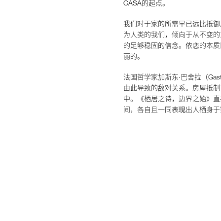
CASA的起点。
我们对于家的所需早已远比抵御
为人类的我们，倾向于从不变的
的足够稳固的信念。依恋的本质
丽的。
法国哲学家加斯东·巴舍拉（Gast
由此导致的敌对关系。房屋抵制
中。《栖居之诗，边界之始》直
间，各自且一同表现出人栖身于