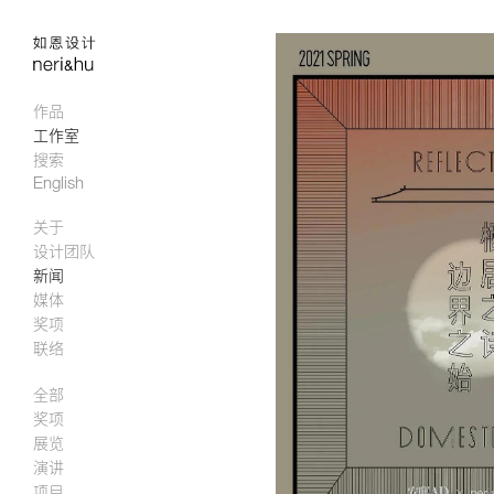
作品
工作室
搜索
English
关于
设计团队
新闻
媒体
奖项
联络
全部
奖项
展览
演讲
项目