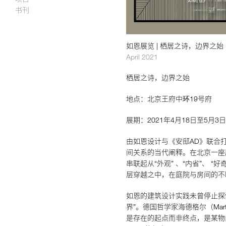
书刊
如恩设计
如恩展览 | 栖居之诗，边界之始
neri&hu
April 2021
栖居之诗，边界之始
地点：北京王府中环19号府
展期：2021年4月18日至5月3日
由如恩设计与《安邸AD》联合
间关系的当代阐释。在北京一座历
串联起从“外观” 、“内省”、 “
层穿越之中，在庭院与房间的不
如恩的建筑设计实践未曾停止探
界”。德国哲学家海德格尔（Mart
是存在的起点而非终点，是某物